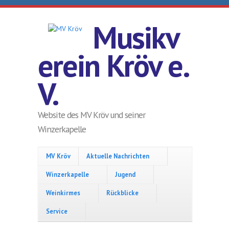
Direkt zum Inhalt
Musikv
erein Kröv e.
V.
Website des MV Kröv und seiner
Winzerkapelle
MV Kröv
Aktuelle Nachrichten
Winzerkapelle
Jugend
Weinkirmes
Rückblicke
Service